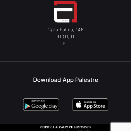
C/da Palma, 146
91011, IT
P.I.
Download App Palestre
PESISTICA ALCAMO CF 93071510817