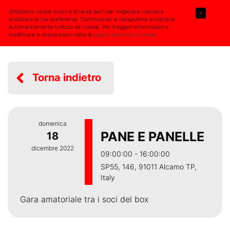
Utilizziamo cookie nostri e di terze parti per migliorare i servizi e
X
analizzare le tue preferenze. Continuando la navigazione accetterai
automaticamente l’utilizzo dei cookie. Per maggiori informazioni e
modificare le impostazioni visita la
pagina dedicata ai cookie
.
Torna indietro
domenica
PANE E PANELLE
18
dicembre 2022
09:00:00 - 16:00:00
SP55, 146, 91011 Alcamo TP,
Italy
Gara amatoriale tra i soci del box